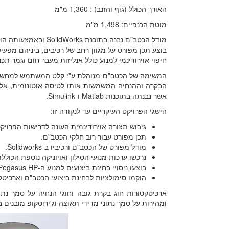
האורך הכולל (גוף והזנב) : 1,360 מ"מ
מוטת הכנפיים: 1,498 מ"מ
מודל הכטב"ם נבנה בתוכ
בוצע תכן מפורט על מגוון רחב של רכיבים, ביניהם מפעיל
חיפוי אוירודינמי למנוע כולל אנליזות מעבר חום וגמר תכ
אשר נבנתה בתוכנות Matlab ו-Simulink.
הישגי הפרויקט העיקריים עד לנקודה זו:
גיבוש תצורה אוירודינמית העונה לדרישות הפרויקט
תכן מפורט עבור רוב חלקי הכטב"ם.
מודל מפורט של הכטב"ם ורכיביו ב-Solidworks.
נרכשו ערכות מנועי הסילון ואויוניקה נוספת הכוללת: מחשב Pixhawk IV, מקלט GPS, מפעילי סרו
בוצעו ניסויי בחינת ביצועים למנוע ה-Pegasus HP.
הוקמו סימולציות לבחינת ביצועי הכטב"ם וארכיט
ומהירות על סמך נתוני מדידי תאוצה וג'ירוסקופ מובני