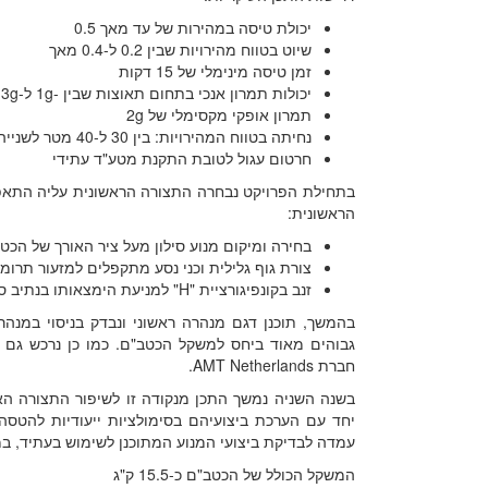
יכולת טיסה במהירות של עד מאך 0.5
שיוט בטווח מהירויות שבין 0.2 ל-0.4 מאך
זמן טיסה מינימלי של 15 דקות
יכולות תמרון אנכי בתחום תאוצות שבין -1g ל-3g
תמרון אופקי מקסימלי של 2g
נחיתה בטווח המהירויות: בין 30 ל-40 מטר לשנייה
חרטום עגול לטובת התקנת מטע"ד עתידי
בתחילת הפרויקט נבחרה התצורה הראשונית עליה התאפי
הראשונית:
בחירה ומיקום מנוע סילון מעל ציר האורך של הכט
צורת גוף גלילית וכני נסע מתקפלים למזעור תרומ
זנב בקונפיגורציית "H" למניעת הימצאותו בנתיב סילון המנוע
חברת AMT Netherlands.
בשנה השניה נמשך התכן מנקודה זו לשיפור התצורה האוי
יחד עם הערכת ביצועיהם בסימולציות ייעודיות להטסה 
עמדה לבדיקת ביצועי המנוע המתוכנן לשימוש בעתיד, במי
המשקל הכולל של הכטב"ם כ-15.5 ק"ג