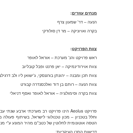
מנחים עוזרים
:
הנעה – דר' שמעון צרף
בקרה ואויוניקה – מר דן סולודקי
צוות הפרויקט
:
ראש פרויקט והנ' מערכת – אוראל לאופר
צוות אוירודינמיקה – יאן פרנט ופבל קובליוב
צוות תכן ומבנה – יהונתן בורגנסקי, ג'ישואן ליו ולב דרגילב
צוות הנעה – רותם בן דוד ואלכסנדרה קבורט
צוות בקרה וסימולציה – אוראל לאופר ואסף דניאלי
פרויקט Aeolus הינו פרויקט רב מערכתי ארבע
וחלל בטכניון – מכון טכנולוגי לישראל, בשיתוף פעולה
הטסה אוטונומית לחלוטין של כטב"ם מהיר המונע ע"י מנוע
דרישות התכן העיקריות: