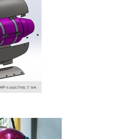
איור 1: מודל מנוע ה-Pegasus HP עם חיפוי המנוע המתוכנן