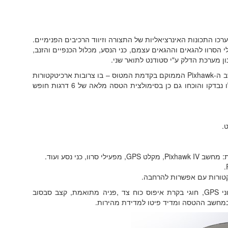
נת SolidWorks ובאמצעותה הוערכו התכונות האינרציאליות של התצורה וזיווד הרכיבים הפנימיים.
י הסרוו להגאים וההגאים עצמם, כני הנסע, מכלול הכנפיים והזנב,
נון מערכת הדלק ע"י סטודנט לתואר שני.
המשימה של הכטב"ם מנוהלת ע"י קלט המשתמש למחשב ה-Pixhawk הממוקם בקדמת המטוס – בו צרובות ארכיטקטורות
הבקרה וההנחיה המשמשות אותו לטיסה אוטונומית, אלו נבדקו והוכחו גם כן בסימולצית הטסה מלאה של 6 דרגות חופש
.
ו, כני נסע ועוד.
קטורות עם אפשרות להרחבה.
ארכיטקטורות חוג בקרת גובה וחוגי הנחיה על סמך נתוני GPS, חוגי בקרת איפוס כוח צד ,פניה מתואמת, קצב סבסוב
ם במחשב ההטסה ומדיד פיטו למדידת מהירות.