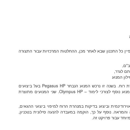
ין כל התכנון שבא לאחר מכן, ההחלטות המרכזיות עבור התצורה
ב"ם,
תם לגרר,
בהמשך, תוכנן דגם מנהרה ראשוני ונבדק בניסוי במנהרת רוח. בשנה זו נרכש המנוע הנבחר Pegasus HP בעל ביצועים
גבוהים מאוד ביחס למשקל הכטב"ם. כמו כן נרכש גם מנוע נוסף לצורכי לימוד – Olympus HP. שני המנועים מתוצרת
רודינמית וביצוע בדיקות במנהרת הרוח למיפוי ביצועי ההגאים,
והמראה. נוסף על כך, הוקמה במעבדה להנעה סילונית בטכניון,
וחד עבור פרויקט זה.