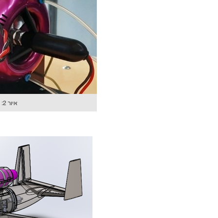
איור 2: מנוע Pegasus HP